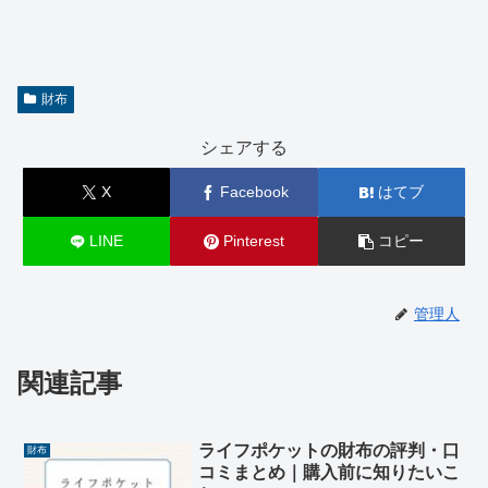
財布
シェアする
X
Facebook
はてブ
LINE
Pinterest
コピー
管理人
関連記事
ライフポケットの財布の評判・口
財布
コミまとめ｜購入前に知りたいこ