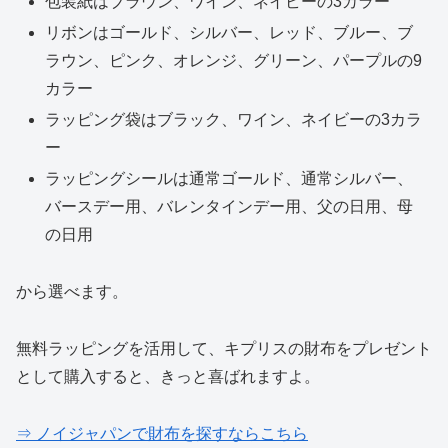
包装紙はブラウン、ワイン、ネイビーの3カラー
リボンはゴールド、シルバー、レッド、ブルー、ブ
ラウン、ピンク、オレンジ、グリーン、パープルの9
カラー
ラッピング袋はブラック、ワイン、ネイビーの3カラ
ー
ラッピングシールは通常ゴールド、通常シルバー、
バースデー用、バレンタインデー用、父の日用、母
の日用
から選べます。
無料ラッピングを活用して、キプリスの財布をプレゼント
として購入すると、きっと喜ばれますよ。
⇒ ノイジャパンで財布を探すならこちら