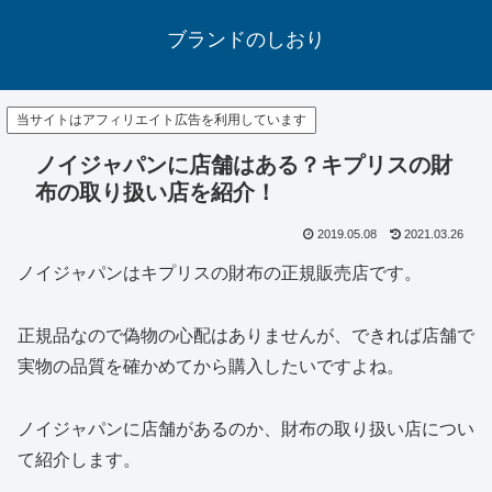
ブランドのしおり
当サイトはアフィリエイト広告を利用しています
ノイジャパンに店舗はある？キプリスの財
布の取り扱い店を紹介！
2019.05.08
2021.03.26
ノイジャパンはキプリスの財布の正規販売店です。
正規品なので偽物の心配はありませんが、できれば店舗で
実物の品質を確かめてから購入したいですよね。
ノイジャパンに店舗があるのか、財布の取り扱い店につい
て紹介します。