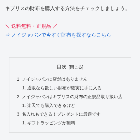
キプリスの財布を購入する方法をチェックしましょう。
＼ 送料無料・正規品 ／
⇒ ノイジャパンで今すぐ財布を探すならこちら
目次
ノイジャパンに店舗はありません
通販なら欲しい財布が確実に手に入る
ノイジャパンはキプリスの財布の正規品取り扱い店
楽天でも購入できるけど
名入れもできる！プレゼントに最適です
ギフトラッピングが無料