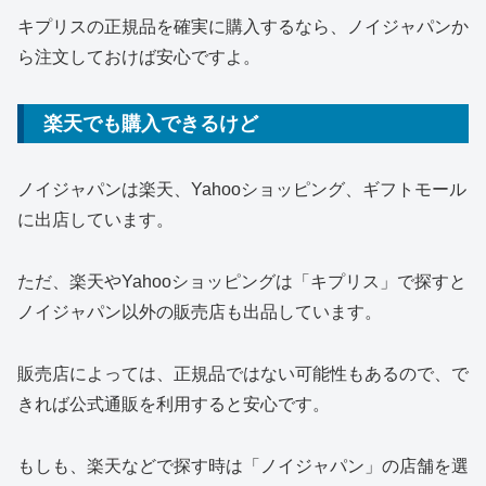
キプリスの正規品を確実に購入するなら、ノイジャパンか
ら注文しておけば安心ですよ。
楽天でも購入できるけど
ノイジャパンは楽天、Yahooショッピング、ギフトモール
に出店しています。
ただ、楽天やYahooショッピングは「キプリス」で探すと
ノイジャパン以外の販売店も出品しています。
販売店によっては、正規品ではない可能性もあるので、で
きれば公式通販を利用すると安心です。
もしも、楽天などで探す時は「ノイジャパン」の店舗を選