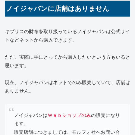
ノイジャパンに店舗はありません
キプリスの財布を取り扱っているノイジャパンは公式サイ
トなどネットから購入できます。
ただ、実際に手にとってから購入したいという方もいると
思います。
現在、ノイジャパンはネットでのみ販売していて、店舗は
ありません。
ノイジャパンは
Ｗｅｂショップのみ
の販売になり
ます。
販売店舗につきましては、モルフォ社へお問い合