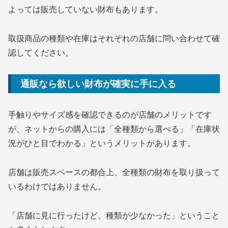
よっては販売していない財布もあります。
取扱商品の種類や在庫はそれぞれの店舗に問い合わせて確
認してください。
通販なら欲しい財布が確実に手に入る
手触りやサイズ感を確認できるのが店舗のメリットです
が、ネットからの購入には「全種類から選べる」「在庫状
況がひと目でわかる」というメリットがあります。
店舗は販売スペースの都合上、全種類の財布を取り扱って
いるわけではありません。
「店舗に見に行ったけど、種類が少なかった」ということ