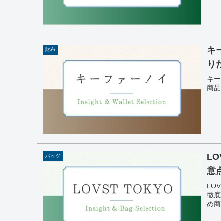
キ
財布
り
キー
商品
L
バッグ
意
LO
徹底
め商