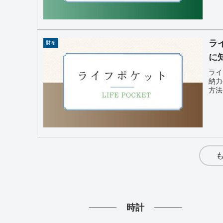
ラ
財布
に
ライ
納力
方法
時計