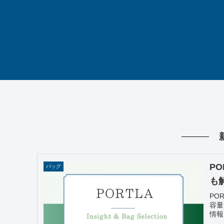
P
バッグ
も
PO
容量
情報